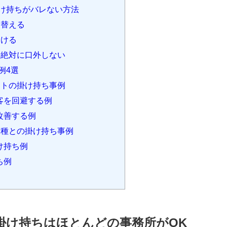
け持ちがバレない方法
り替える
避ける
絶対に口外しない
例4選
トの掛け持ち事例
客を回避する例
改善する例
種との掛け持ち事例
け持ち例
ち例
掛け持ちはほとんどの事務所がOK