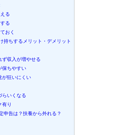
録
変える
一する
しておく
け持ちするメリット・デメリット
れず収入が増やせる
が保ちやすい
覚が狂いにくい
づらいくなる
ク有り
定申告は？扶養から外れる？