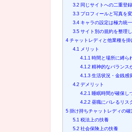
3.2
同じサイトへの二重登
3.3
プロフィールと写真を
3.4
キャラの設定は極力統
3.5
サイト別の規約を整理
4
チャットレディと他業種を掛
4.1
メリット
4.1.1
時間と場所に縛ら
4.1.2
精神的なバランス
4.1.3
生活状況・金銭感
4.2
デメリット
4.2.1
睡眠時間が確保し
4.2.2
昼職にバレるリス
5
掛け持ちチャットレディの確
5.1
税法上の扶養
5.2
社会保険上の扶養