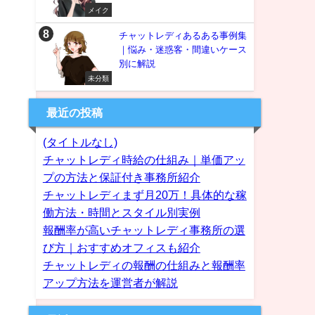
メイク
チャットレディあるある事例集
｜悩み・迷惑客・間違いケース
別に解説
未分類
最近の投稿
(タイトルなし)
チャットレディ時給の仕組み｜単価アッ
プの方法と保証付き事務所紹介
チャットレディまず月20万！具体的な稼
働方法・時間とスタイル別実例
報酬率が高いチャットレディ事務所の選
び方｜おすすめオフィスも紹介
チャットレディの報酬の仕組みと報酬率
アップ方法を運営者が解説